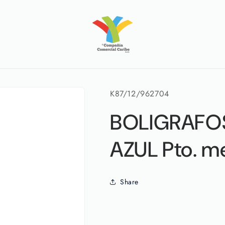
SKU:
K87/12/962704
BOLIGRAFOS
AZUL Pto. m
Share