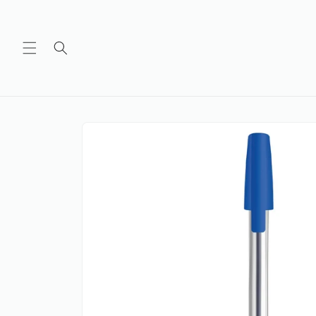
Ir
directamente
al contenido
Ir
directamente
a la
información
del producto