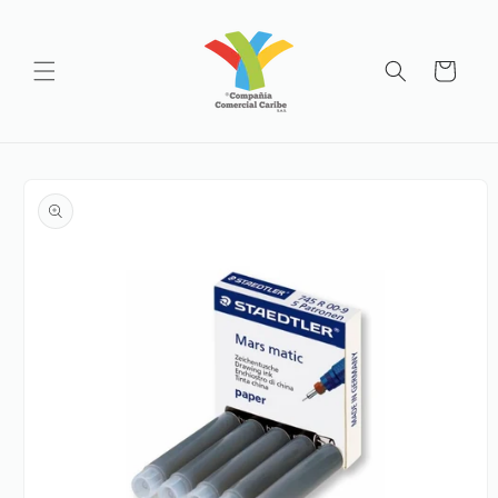
Ir
directamente
al contenido
Carrito
Ir
directamente
a la
información
del producto