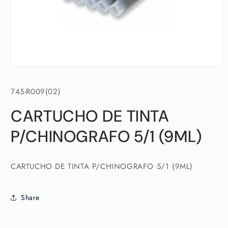
Abrir
elemento
multimedia
SKU:
745-R009(02)
1
en
una
CARTUCHO DE TINTA
ventana
modal
P/CHINOGRAFO 5/1 (9ML)
CARTUCHO DE TINTA P/CHINOGRAFO 5/1 (9ML)
Share