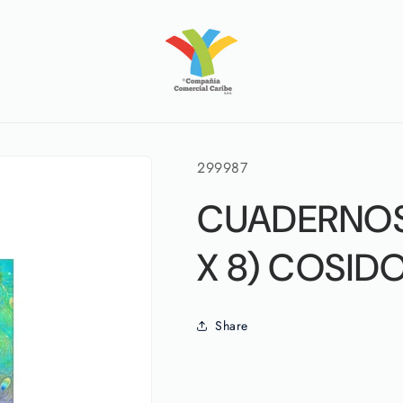
SKU:
299987
CUADERNOS 
X 8) COSID
Share