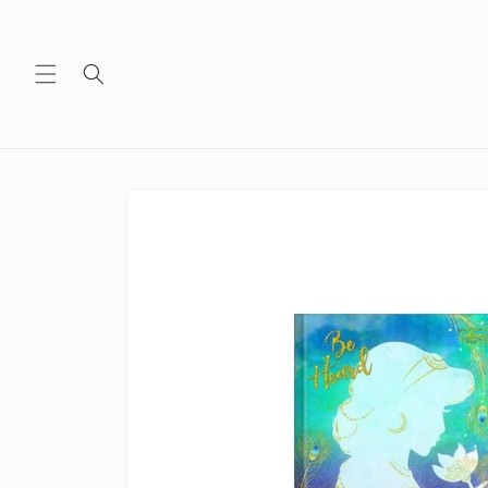
Ir
directamente
al contenido
Ir
directamente
a la
información
del producto