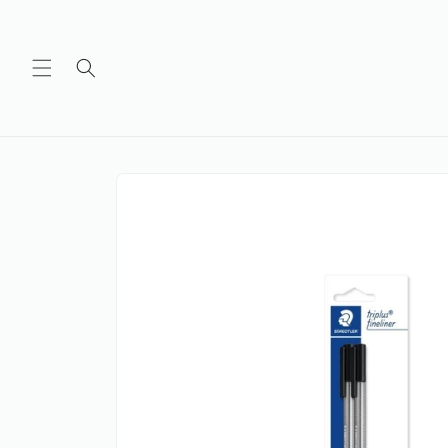
Ir
directamente
al contenido
Ir
directamente
a la
información
del producto