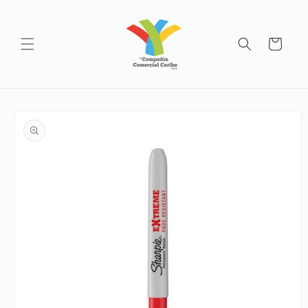
Ir
directamente
al contenido
Carrito
Ir
directamente
a la
información
del producto