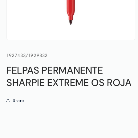
Abrir
elemento
multimedia
SKU:
1927433/1929832
1
en
una
FELPAS PERMANENTE
ventana
modal
SHARPIE EXTREME OS ROJA
Share