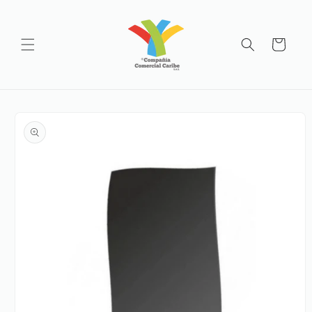
Ir
directamente
al contenido
Carrito
Ir
directamente
a la
información
del producto