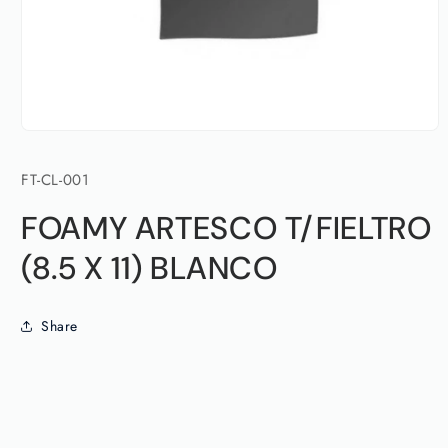
Abrir
elemento
multimedia
SKU:
FT-CL-001
1
en
una
FOAMY ARTESCO T/FIELTRO
ventana
modal
(8.5 X 11) BLANCO
Share