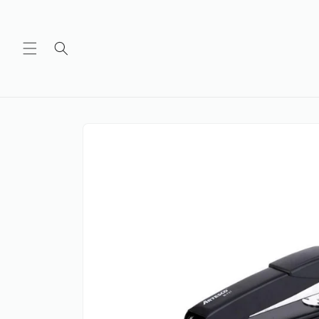
Ir
directamente
al contenido
Ir
directamente
a la
información
del producto