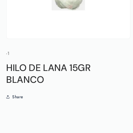
Abrir
elemento
multimedia
SKU:
-1
1
en
una
HILO DE LANA 15GR
ventana
modal
BLANCO
Share