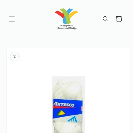
Ir
directamente
al contenido
Carrito
Ir
directamente
a la
información
del producto