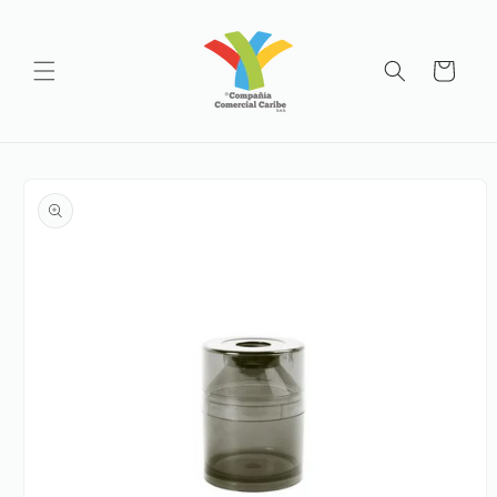
Ir
directamente
al contenido
Carrito
Ir
directamente
a la
información
del producto