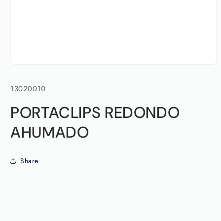
Abrir
elemento
multimedia
SKU:
13020010
1
en
una
PORTACLIPS REDONDO
ventana
modal
AHUMADO
Share