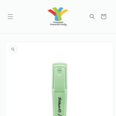
Ir
directamente
al contenido
Carrito
Ir
directamente
a la
información
del producto