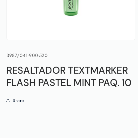
Abrir
elemento
multimedia
SKU:
3987/041-900-520
1
en
una
RESALTADOR TEXTMARKER
ventana
modal
FLASH PASTEL MINT PAQ. 10
Share